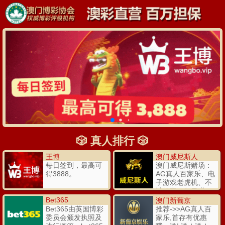
Toggle navigation
网站首页
关于
王博比赛买球
新闻
盘口分析
联系
外围网址